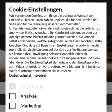
KUNDEN LOGIN
KONTAKT
FAQ
Cookie-Einstellungen
TELEFON (+49) 9324 999-03
Wir verwenden Cookies, um Ihnen ein optimales Webseiten-
Erlebnis zu bieten. Dazu zählen Cookies, die für den Betrieb der
Seite und für die Steuerung unserer kommerziellen
Unternehmensziele notwendig sind, sowie solche, die lediglich zu
anonymen Statistikzwecken, für Komforteinstellungen oder zur
Anzeige personalisierter Inhalte genutzt werden. Sie können
selbst entscheiden, welche Kategorien Sie zulassen möchten. Bitte
beachten Sie, dass auf Basis Ihrer Einstellungen womöglich nicht
LKW
ÜBERFÜHRUNG
mehr alle Serviceleistungen auf der Seite zur Verfügung stehen.
Sie können Ihre Einwilligung selbstverständlich jederzeit
widerrufen, in dem Sie auf Cookie-Einstellungen klicken und diese
KOMPETENT, SCHNELL, SICHER
abändern. Die Rechtmäßigkeit der aufgrund der Einwilligung bis
MIT INTER-TRANS SEIT ÜBER 25 JAHREN
zum Widerruf erfolgten Verarbeitung wird hiervon nicht berührt.
ZUVERLÄSSIG ANS ZIEL.
Weitere Informationen finden Sie in unseren
Datenschutzhinweisen
.
Notwendig
Menü
Analyse
Marketing