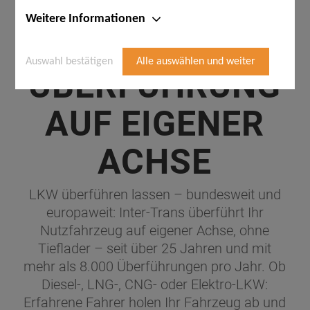
Weitere Informationen
LKW-
Auswahl bestätigen
Alle auswählen und weiter
ÜBERFÜHRUNG
AUF EIGENER
ACHSE
LKW überführen lassen – bundesweit und
europaweit: Inter-Trans überführt Ihr
Nutzfahrzeug auf eigener Achse, ohne
Tieflader – seit über 25 Jahren und mit
mehr als 8.000 Überführungen pro Jahr. Ob
Diesel-, LNG-, CNG- oder Elektro-LKW:
Erfahrene Fahrer holen Ihr Fahrzeug ab und