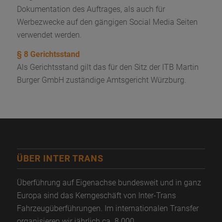
Dokumentation des Auftrages, als auch für
Werbezwecke auf den gängigen Social Media Seiten
verwendet werden.
§ 8 Gerichtsstand
Als Gerichtsstand gilt das für den Sitz der ITB Martin
Burger GmbH zuständige Amtsgericht Würzburg.
ÜBER INTER TRANS
Überführung auf Eigenachse bundesweit und in ganz
Europa sind das Kerngeschäft von Inter-Trans
Fahrzeugüberführungen. Im internationalen Transfer
organisieren wir jährlich ca. 8.000