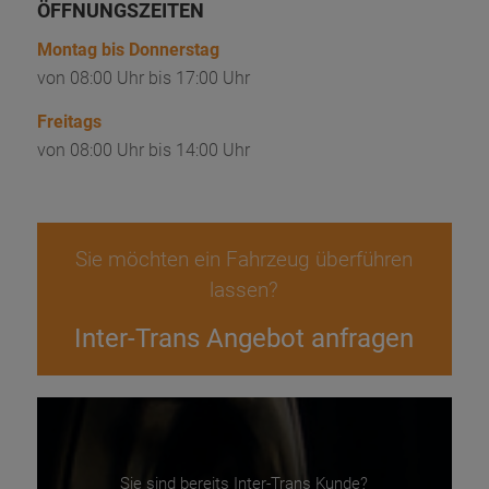
ÖFFNUNGSZEITEN
Montag bis Donnerstag
von 08:00 Uhr bis 17:00 Uhr
Freitags
von 08:00 Uhr bis 14:00 Uhr
Sie möchten ein Fahrzeug überführen
lassen?
Inter-Trans Angebot anfragen
Sie sind bereits Inter-Trans Kunde?