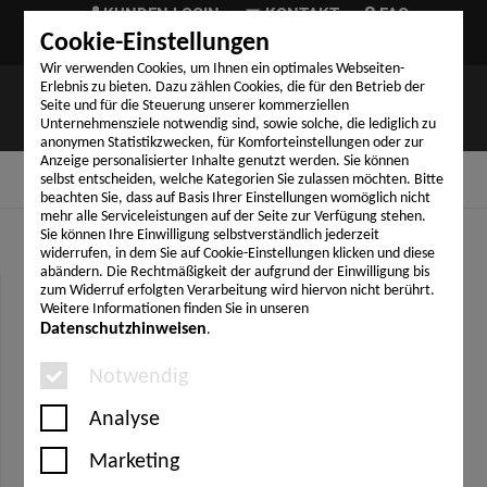
KUNDEN LOGIN
KONTAKT
FAQ
Cookie-Einstellungen
TELEFON (+49) 9324 999-03
Wir verwenden Cookies, um Ihnen ein optimales Webseiten-
Erlebnis zu bieten. Dazu zählen Cookies, die für den Betrieb der
Seite und für die Steuerung unserer kommerziellen
Unternehmensziele notwendig sind, sowie solche, die lediglich zu
anonymen Statistikzwecken, für Komforteinstellungen oder zur
Anzeige personalisierter Inhalte genutzt werden. Sie können
selbst entscheiden, welche Kategorien Sie zulassen möchten. Bitte
PKW Überführung
Überführung anfragen
Kunden Login
beachten Sie, dass auf Basis Ihrer Einstellungen womöglich nicht
mehr alle Serviceleistungen auf der Seite zur Verfügung stehen.
Sie können Ihre Einwilligung selbstverständlich jederzeit
widerrufen, in dem Sie auf Cookie-Einstellungen klicken und diese
abändern. Die Rechtmäßigkeit der aufgrund der Einwilligung bis
zum Widerruf erfolgten Verarbeitung wird hiervon nicht berührt.
Weitere Informationen finden Sie in unseren
FAHRZEUGÜBERFÜHRUNG
Datenschutzhinweisen
.
AUGSBURG
Notwendig
Analyse
Sie möchten Ihre Fahrzeugüberführung in
Marketing