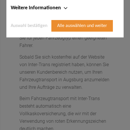
Augsburg sicher und problemlos
organisieren? Dann sind Sie bei uns genau
Weitere Informationen
richtig! Inter-Trans befördert Ihren LKW oder
PKW seit 25 Jahren zuverlässig an den
Auswahl bestätigen
Alle auswählen und weiter
gewünschten Zielstandort. Bei uns finden
Sie für jeden Fahrzeugtyp einen geeigneten
Fahrer.
Sobald Sie sich kostenfrei auf der Website
von Inter-Trans registriert haben, können Sie
unseren Kundenbereich nutzen, um Ihren
Fahrzeugtransport in Augsburg anzumelden
und Ihre Aufträge zu verwalten.
Beim Fahrzeugtransport mit Inter-Trans
besteht automatisch eine
Vollkaskoversicherung, die wir mit der
Verwendung von roten Erkennungszeichen
deutlich machen.